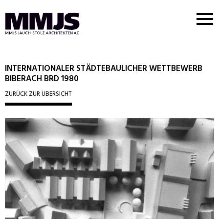
Nav
But
MMJS
Logo
INTERNATIONALER STÄDTEBAULICHER WETTBEWERB
BIBERACH BRD 1980
ZURÜCK ZUR ÜBERSICHT