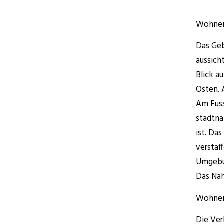
Wohnen
Das Geb
aussich
Blick a
Osten. 
Am Fuss
stadtna
ist. Da
verstaf
Umgebun
Das Nah
Wohnen
Die Ver