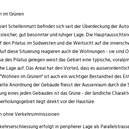
 im Grünen
iet Schellenmatt befindet sich seit der Überdeckung der Aut
tsreicher, gut besonnter und ruhiger Lage. Die Hauptaussichtsr
uf den Pilatus im Südwesten und die Weitsicht auf die innersc
Auf diese Situierung reagieren auch die Wohnungen - sie sind O
e des Pilatus gelegen weist das Gebiet eine typische, voralp
he Lage auf. Das Areal hat den Vorteil, dass es ausserordentlic
s "Wohnen im Grünen" ist auch ein wichtiger Bestandteil des En
felte Anordnung der Gebäude fliesst der Aussenraum durch die S
g eines jeden Gebäudes ist das Grüne - der ländliche Charakte
erholungsgebiet liegt direkt vor der Haustüre.
 ohne Verkehrsimmissionen
kehrserschliessung erfolgt in peripherer Lage als Parallelstrass