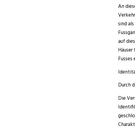
An dies
Verkehr
sind al
Fussgän
auf die
Häuser 
Fusses 
Identit
Durch d
Die Ver
Identif
geschlo
Charakt