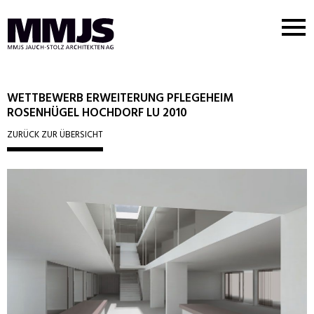
Nav
But
MMJS
Logo
WETTBEWERB ERWEITERUNG PFLEGEHEIM
ROSENHÜGEL HOCHDORF LU 2010
ZURÜCK ZUR ÜBERSICHT